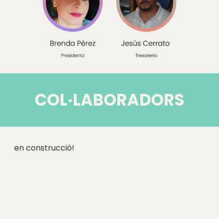
COL·LABORADORS
en construcció!